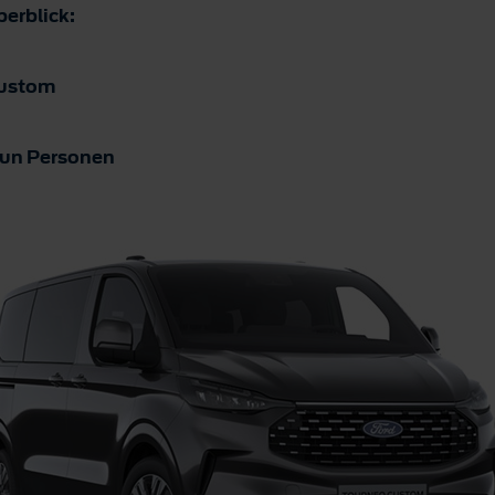
erblick:
Custom
neun Personen