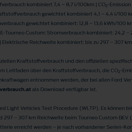
fverbrauch kombiniert 7,4 – 8,7 l/100km | CO
-Emission 
2
tstoffverbrauch gewichtet kombiniert 4,1 – 4,4 l/100 k
mverbrauch gewichtet kombiniert: 12,8 – 13,6 kWh/100 k
d E-Tourneo Custom: Stromverbrauch kombiniert: 24,2 –
 Elektrische Reichweite kombiniert: bis zu 297 – 307 k
ziellen Kraftstoffverbrauch und den offiziellen spezifis
 Leitfaden über den Kraftstoffverbrauch, die CO
-Emi
2
kraftwagen entnommen werden, der bei allen Ford Vert
erbrauch.at
als Download verfügbar ist.
 Light Vehicles Test Procedure (WLTP). Es können bis
 297 – 307 km Reichweite beim Tourneo Custom BEV (b
terie erreicht werden – je nach vorhandener Serien-Konf