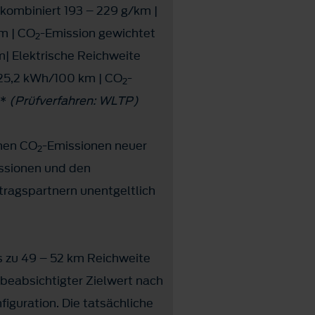
kombiniert 193 – 229 g/km |
m | CO
-Emission gewichtet
2
m| Elektrische Reichweite
 25,2 kWh/100 km | CO
-
2
m*
(Prüfverfahren: WLTP)
chen CO
-Emissionen neuer
2
ssionen und den
ragspartnern unentgeltlich
 zu 49 – 52 km Reichweite
eabsichtigter Zielwert nach
iguration. Die tatsächliche