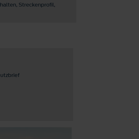
alten, Streckenprofil,
utzbrief