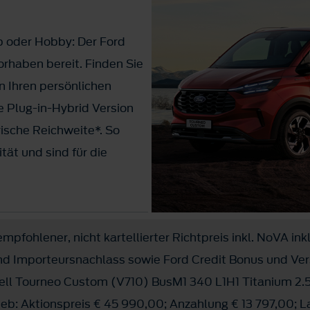
b oder Hobby: Der Ford
orhaben bereit. Finden Sie
n Ihren persönlichen
e Plug-in-Hybrid Version
rische Reichweite*. So
tät und sind für die
zugsberechtigt
mpfohlener, nicht kartellierter Richtpreis inkl. NoVA inkl
1)
,- mtl. bei Leasing
!
und Importeursnachlass sowie Ford Credit Bonus und Ve
ll Tourneo Custom (V710) BusM1 340 L1H1 Titanium 2.5
eb: Aktionspreis € 45 990,00; Anzahlung € 13 797,00; L