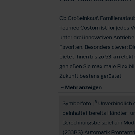
Ob Großeinkauf, Familienurlau
Tourneo Custom ist für jedes V
unter drei innovativen Antriebe
Favoriten. Besonders clever: Di
bietet Ihnen bis zu 53 km elekt
genießen Sie maximale Flexibili
Zukunft bestens gerüstet.
Für Unternehmer: vorsteuerab
Mehr anzeigen
1)
Symbolfoto |
Unverbindlich e
Jetzt ab € 45.990,- bzw. € 259
beinhaltet bereits Händler- 
Berechnungsbeispiel am Mode
(233PS) Automatik Frontantri